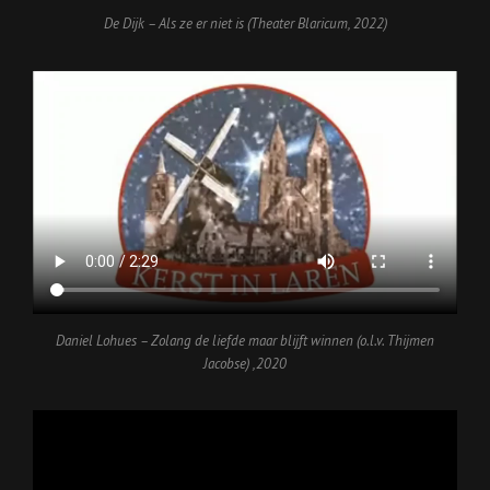
De Dijk – Als ze er niet is (Theater Blaricum, 2022)
Daniel Lohues – Zolang de liefde maar blijft winnen (o.l.v. Thijmen
Jacobse)
,2020