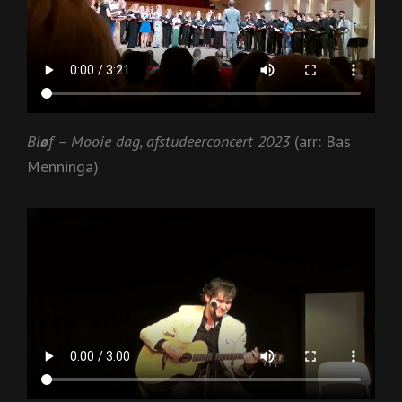
Bl
ø
f – Mooie dag, afstudeerconcert 2023
(arr: Bas
Menninga)